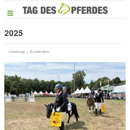
Direkt
zum
Inhalt
2025
2025
2 months ago
By
Josefin Molls