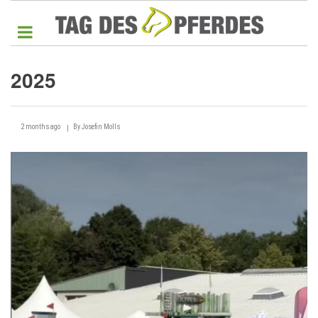
Direkt
zum
Inhalt
2025
2025
2 months ago
By
Josefin Molls